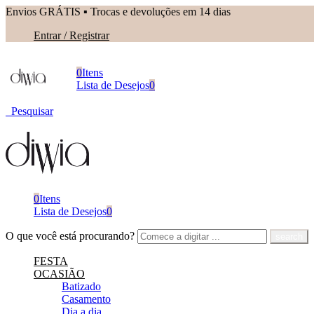
Envios GRÁTIS ▪︎ Trocas e devoluções em 14 dias
Entrar / Registrar
0
Itens
Lista de Desejos
0
Pesquisar
0
Itens
Lista de Desejos
0
O que você está procurando?
FESTA
OCASIÃO
Batizado
Casamento
Dia a dia