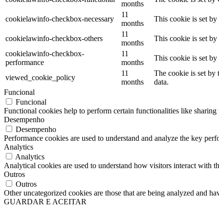
months
11
cookielawinfo-checkbox-necessary
This cookie is set b
months
11
cookielawinfo-checkbox-others
This cookie is set b
months
cookielawinfo-checkbox-
11
This cookie is set b
performance
months
11
The cookie is set by
viewed_cookie_policy
months
data.
Funcional
Funcional
Functional cookies help to perform certain functionalities like sharing 
Desempenho
Desempenho
Performance cookies are used to understand and analyze the key perfor
Analytics
Analytics
Analytical cookies are used to understand how visitors interact with th
Outros
Outros
Other uncategorized cookies are those that are being analyzed and have
GUARDAR E ACEITAR