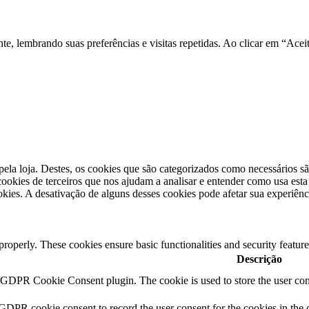
nte, lembrando suas preferências e visitas repetidas. Ao clicar em “A
pela loja. Destes, os cookies que são categorizados como necessários s
okies de terceiros que nos ajudam a analisar e entender como usa est
kies. A desativação de alguns desses cookies pode afetar sua experiên
 properly. These cookies ensure basic functionalities and security featu
Descrição
y GDPR Cookie Consent plugin. The cookie is used to store the user cons
 GDPR cookie consent to record the user consent for the cookies in the 