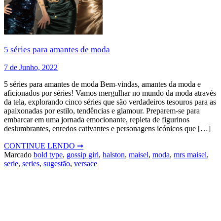
5 séries para amantes de moda
7 de Junho, 2022
5 séries para amantes de moda Bem-vindas, amantes da moda e
aficionados por séries! Vamos mergulhar no mundo da moda através
da tela, explorando cinco séries que são verdadeiros tesouros para as
apaixonadas por estilo, tendências e glamour. Preparem-se para
embarcar em uma jornada emocionante, repleta de figurinos
deslumbrantes, enredos cativantes e personagens icónicos que […]
CONTINUE LENDO ➞
Marcado
bold type
,
gossip girl
,
halston
,
maisel
,
moda
,
mrs maisel
,
serie
,
series
,
sugestão
,
versace