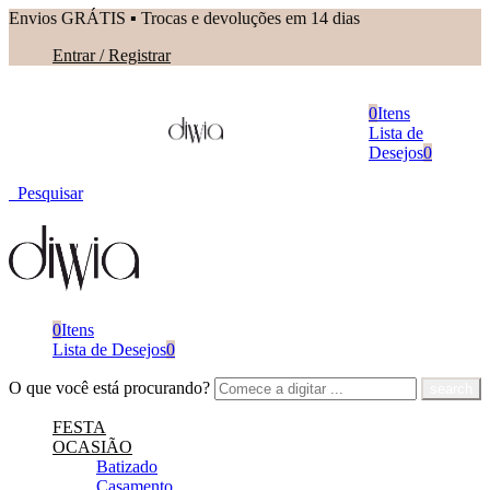
Envios GRÁTIS ▪︎ Trocas e devoluções em 14 dias
Entrar / Registrar
0
Itens
Lista de
Desejos
0
Pesquisar
0
Itens
Lista de Desejos
0
O que você está procurando?
FESTA
OCASIÃO
Batizado
Casamento