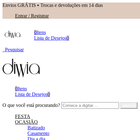
Envios GRÁTIS ▪︎ Trocas e devoluções em 14 dias
Entrar / Registrar
0
Itens
Lista de Desejos
0
Pesquisar
0
Itens
Lista de Desejos
0
O que você está procurando?
FESTA
OCASIÃO
Batizado
Casamento
Dia a dia