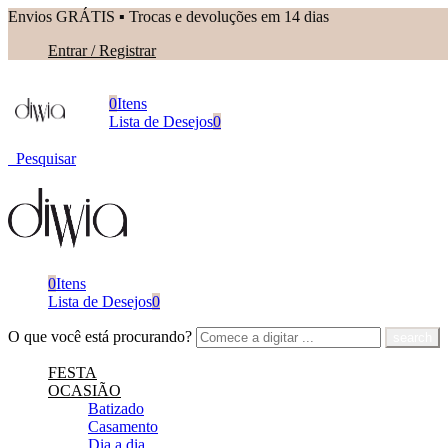
Envios GRÁTIS ▪︎ Trocas e devoluções em 14 dias
Entrar / Registrar
0
Itens
Lista de Desejos
0
Pesquisar
0
Itens
Lista de Desejos
0
O que você está procurando?
FESTA
OCASIÃO
Batizado
Casamento
Dia a dia