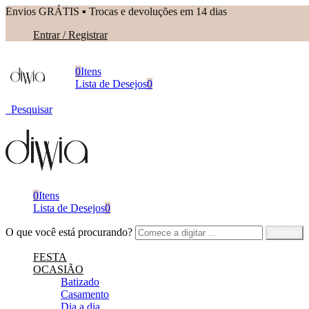
Envios GRÁTIS ▪︎ Trocas e devoluções em 14 dias
Entrar / Registrar
0
Itens
Lista de Desejos
0
Pesquisar
0
Itens
Lista de Desejos
0
O que você está procurando?
FESTA
OCASIÃO
Batizado
Casamento
Dia a dia