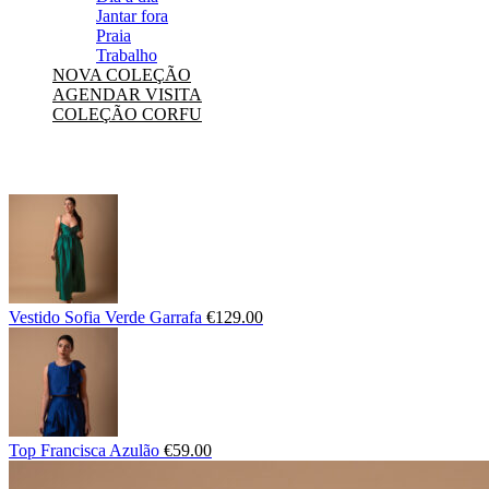
Jantar fora
Praia
Trabalho
NOVA COLEÇÃO
AGENDAR VISITA
COLEÇÃO CORFU
Vestido Sofia Verde Garrafa
€
129.00
Top Francisca Azulão
€
59.00