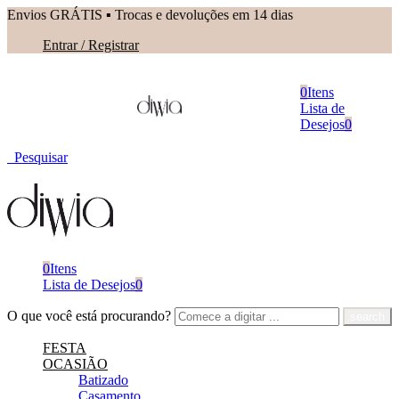
Envios GRÁTIS ▪︎ Trocas e devoluções em 14 dias
Entrar / Registrar
0
Itens
Lista de
Desejos
0
Pesquisar
0
Itens
Lista de Desejos
0
O que você está procurando?
FESTA
OCASIÃO
Batizado
Casamento