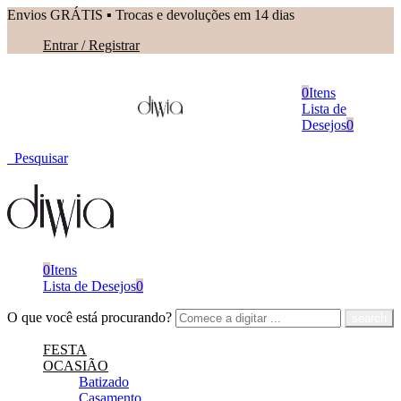
Envios GRÁTIS ▪︎ Trocas e devoluções em 14 dias
Entrar / Registrar
0
Itens
Lista de
Desejos
0
Pesquisar
0
Itens
Lista de Desejos
0
O que você está procurando?
FESTA
OCASIÃO
Batizado
Casamento