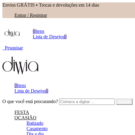
Envios GRÁTIS ▪︎ Trocas e devoluções em 14 dias
Entrar / Registrar
0
Itens
Lista de Desejos
0
Pesquisar
0
Itens
Lista de Desejos
0
O que você está procurando?
FESTA
OCASIÃO
Batizado
Casamento
Dia a dia