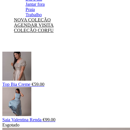
Jantar fora
Praia
Trabalho
NOVA COLEÇÃO
AGENDAR VISITA
COLEÇÃO CORFU
Top Bia Creme
€
59.00
Saia Valentina Renda
€
99.00
Esgotado