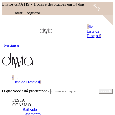
Envios GRÁTIS ▪︎ Trocas e devoluções em 14 dias
40
%
Entrar / Registrar
0
Itens
Lista de
Desejos
0
Pesquisar
0
Itens
Lista de Desejos
0
O que você está procurando?
FESTA
OCASIÃO
Batizado
Casamento