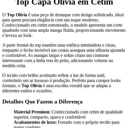
Top Capa Olívia em Cetim
O
Top Olívia
é uma peça de destaque com design sofisticado, ideal
para quem procura elegância com um toque moderno.
Confeccionado em cetim estruturado, o modelo apresenta um corte
quadrado com uma ampla manga fluida, proporcionando movimento
e leveza ao look.
A parte frontal do top mantém uma estética minimalista e clean,
enquanto o fecho invisível nas costas assegura uma silhueta ajustada
e confortável. As mangas largas e soltas criam um contraste
interessante com a linha reta do peito, adicionando volume na
medida certa.
O tecido com brilho acetinado reflete a luz de forma sutil,
conferindo um ar luxuoso à produção. Perfeito para compor looks
formais, o
Top Olívia
é uma escolha versátil que se adapta a
diferentes estilos e ocasiões.
Detalhes Que Fazem a Diferença
Material Premium
: Confeccionado com cetim de qualidade
superior, compacto, opaco e confortável
Acabamentos de luxo:
Forrado com o próprio tecido para
maior conforto