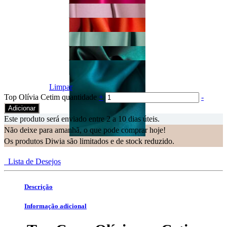
Limpar
Top Olívia Cetim quantidade
+
-
Adicionar
Este produto será enviado entre 2 a 10 dias úteis.
Não deixe para amanhã, o que pode comprar hoje!
Os produtos Diwia são limitados e de stock reduzido.
Lista de Desejos
Descrição
Informação adicional