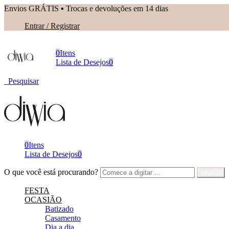
Envios GRÁTIS ▪︎ Trocas e devoluções em 14 dias
Entrar / Registrar
0
Itens
Lista de Desejos
0
Pesquisar
0
Itens
Lista de Desejos
0
O que você está procurando?
FESTA
OCASIÃO
Batizado
Casamento
Dia a dia