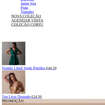
Jantar fora
Praia
Trabalho
NOVA COLEÇÃO
AGENDAR VISITA
COLEÇÃO CORFU
Vestido Libeli Verde Petróleo
€
44.50
Top Lívia Dourado
€
24.50
PROMOÇÃO