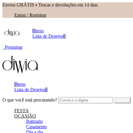
Envios GRÁTIS ▪︎ Trocas e devoluções em 14 dias
Entrar / Registrar
0
Itens
Lista de Desejos
0
Pesquisar
0
Itens
Lista de Desejos
0
O que você está procurando?
FESTA
OCASIÃO
Batizado
Casamento
Dia a dia