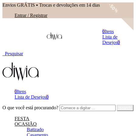
Envios GRÁTIS ▪︎ Trocas e devoluções em 14 dias
50
%
Entrar / Registrar
0
Itens
Lista de
Desejos
0
Pesquisar
0
Itens
Lista de Desejos
0
O que você está procurando?
FESTA
OCASIÃO
Batizado
Casamento