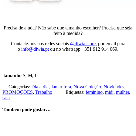
Precisa de ajuda? Não sabe que tamanho escolher? Precisa que seja
feito à medida?
Contacte-nos nas redes sociais
@diwia.store
, por email para
o
info@diwia.pt
ou no whatsapp +351 912 914 069.
tamanho
S, M, L
Categorias:
Dia a dia
,
Jantar fora
,
Nova Coleção
,
Novidades
,
PROMOÇÕES
,
Trabalho
Etiquetas:
feminino
,
midi
,
mulher
,
saia
Também pode gostar…