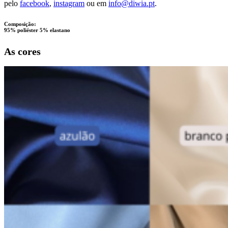
pelo
facebook
,
instagram
ou em
info@diwia.pt
.
Composição:
95% poliéster 5% elastano
As cores