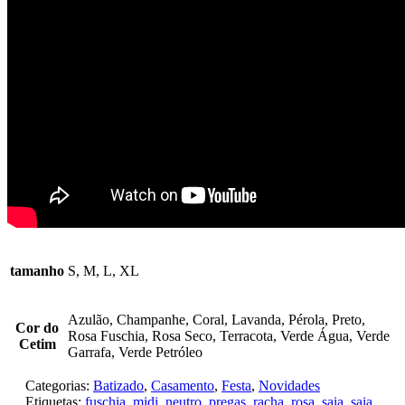
tamanho
S, M, L, XL
Azulão, Champanhe, Coral, Lavanda, Pérola, Preto,
Cor do
Rosa Fuschia, Rosa Seco, Terracota, Verde Água, Verde
Cetim
Garrafa, Verde Petróleo
Categorias:
Batizado
,
Casamento
,
Festa
,
Novidades
Etiquetas:
fuschia
,
midi
,
neutro
,
pregas
,
racha
,
rosa
,
saia
,
saia