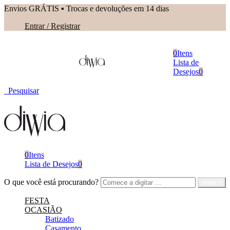
Envios GRÁTIS ▪︎ Trocas e devoluções em 14 dias
Entrar / Registrar
0
Itens
Lista de
Desejos
0
Pesquisar
0
Itens
Lista de Desejos
0
O que você está procurando?
FESTA
OCASIÃO
Batizado
Casamento