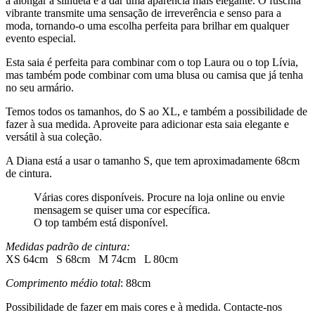
a alongar a silhueta e a dar uma aparência mais elegante. O fuschia
vibrante transmite uma sensação de irreverência e senso para a
moda, tornando-o uma escolha perfeita para brilhar em qualquer
evento especial.
Esta saia é perfeita para combinar com o top Laura ou o top Lívia,
mas também pode combinar com uma blusa ou camisa que já tenha
no seu armário.
Temos todos os tamanhos, do S ao XL, e também a possibilidade de
fazer à sua medida. Aproveite para adicionar esta saia elegante e
versátil à sua coleção.
A Diana está a usar o tamanho S, que tem aproximadamente 68cm
de cintura.
Várias cores disponíveis. Procure na loja online ou envie
mensagem se quiser uma cor específica.
O top também está disponível.
Medidas padrão de cintura:
XS 64cm S 68cm M 74cm L 80cm
Comprimento médio total
: 88cm
Possibilidade de fazer em mais cores e à medida. Contacte-nos