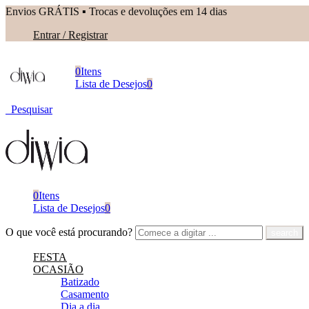
Envios GRÁTIS ▪︎ Trocas e devoluções em 14 dias
Entrar / Registrar
0
Itens
Lista de Desejos
0
Pesquisar
0
Itens
Lista de Desejos
0
O que você está procurando?
FESTA
OCASIÃO
Batizado
Casamento
Dia a dia