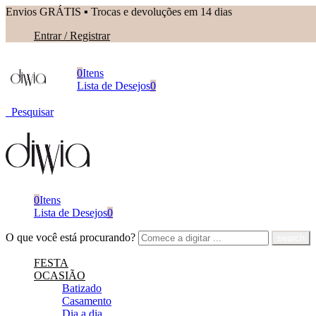
Envios GRÁTIS ▪︎ Trocas e devoluções em 14 dias
Entrar / Registrar
0
Itens
Lista de Desejos
0
Pesquisar
0
Itens
Lista de Desejos
0
O que você está procurando?
FESTA
OCASIÃO
Batizado
Casamento
Dia a dia