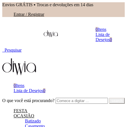
Envios GRÁTIS ▪︎ Trocas e devoluções em 14 dias
Entrar / Registrar
0
Itens
Lista de
Desejos
0
Pesquisar
0
Itens
Lista de Desejos
0
O que você está procurando?
FESTA
OCASIÃO
Batizado
Casamento