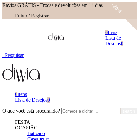
Envios GRÁTIS ▪︎ Trocas e devoluções em 14 dias
20
%
Entrar / Registrar
0
Itens
Lista de
Desejos
0
Pesquisar
0
Itens
Lista de Desejos
0
O que você está procurando?
FESTA
OCASIÃO
Batizado
Casamento