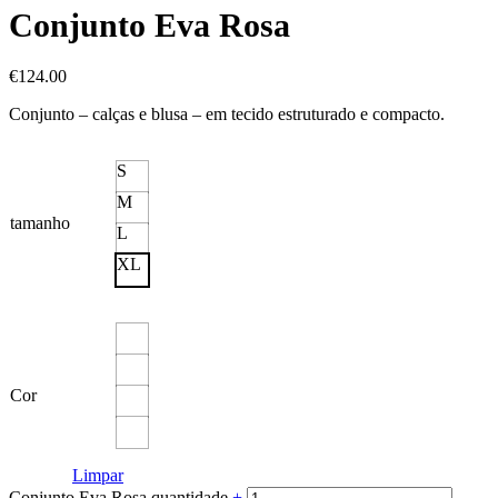
Conjunto Eva Rosa
€
124.00
Conjunto – calças e blusa – em tecido estruturado e compacto.
S
M
tamanho
L
XL
Cor
Limpar
Conjunto Eva Rosa quantidade
+
-