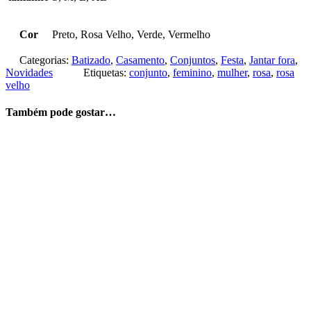
Cor
Preto, Rosa Velho, Verde, Vermelho
Categorias:
Batizado
,
Casamento
,
Conjuntos
,
Festa
,
Jantar fora
,
Novidades
Etiquetas:
conjunto
,
feminino
,
mulher
,
rosa
,
rosa
velho
Também pode gostar…