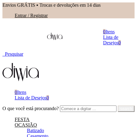
Envios GRÁTIS ▪︎ Trocas e devoluções em 14 dias
Entrar / Registrar
0
Itens
Lista de
Desejos
0
Pesquisar
0
Itens
Lista de Desejos
0
O que você está procurando?
FESTA
OCASIÃO
Batizado
Casamento