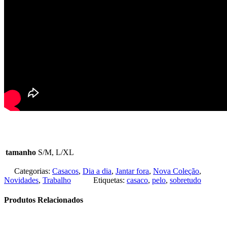
tamanho
S/M, L/XL
Categorias:
Casacos
,
Dia a dia
,
Jantar fora
,
Nova Coleção
,
Novidades
,
Trabalho
Etiquetas:
casaco
,
pelo
,
sobretudo
Produtos Relacionados