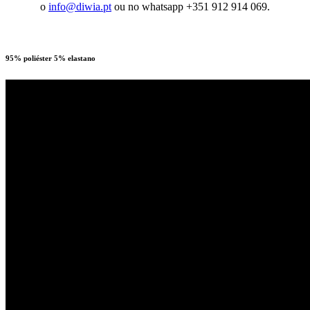
o
info@diwia.pt
ou no whatsapp +351 912 914 069.
95% poliéster 5% elastano