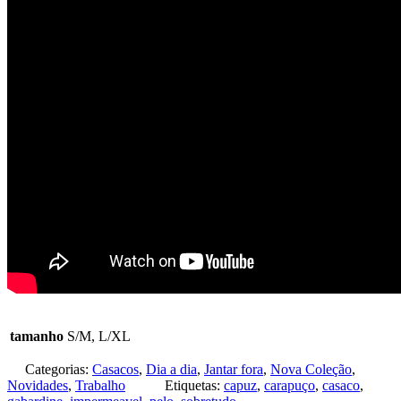
tamanho
S/M, L/XL
Categorias:
Casacos
,
Dia a dia
,
Jantar fora
,
Nova Coleção
,
Novidades
,
Trabalho
Etiquetas:
capuz
,
carapuço
,
casaco
,