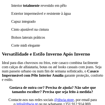
Interior
totalmente
revestido em pêlo
Exterior impermeável e resistente à água
Capuz integrado
Cinto ajustável na cintura
Bolsos laterais práticos
Corte midi elegante
Versatilidade e Estilo Inverno Após Inverno
Ideal para dias chuvosos ou frios, este casaco combina facilmente
com calças de alfaiataria, botas ou até looks casuais com jeans. Seja
num passeio urbano ou num fim de semana sofisticado, o
Casaco
Impermeável com Pêlo Interior Amália
garante proteção, conforto
e estilo.
Gostava de outra cor? Precisa de ajuda? Não sabe que
tamanho escolher? Precisa que seja feito à medida?
Contacte-nos nas redes sociais
@diwia.store
, por email para
o
info@diwia.pt
ou no whatsapp +351 912 914 069.