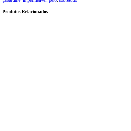
gabardine
,
impermeavel
,
pelo
,
sobretudo
Produtos Relacionados