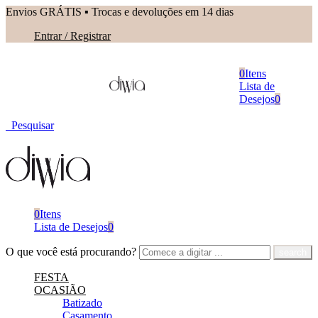
Envios GRÁTIS ▪︎ Trocas e devoluções em 14 dias
Entrar / Registrar
0
Itens
Lista de
Desejos
0
Pesquisar
0
Itens
Lista de Desejos
0
O que você está procurando?
FESTA
OCASIÃO
Batizado
Casamento