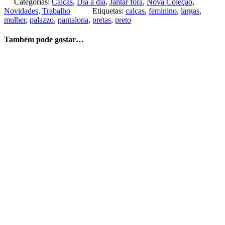
Categorias:
Calças
,
Dia a dia
,
Jantar fora
,
Nova Coleção
,
Novidades
,
Trabalho
Etiquetas:
calças
,
feminino
,
largas
,
mulher
,
palazzo
,
pantalona
,
pretas
,
preto
Também pode gostar…