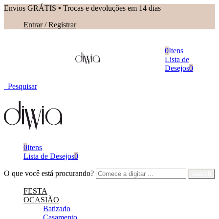
Envios GRÁTIS ▪︎ Trocas e devoluções em 14 dias
Entrar / Registrar
0
Itens
Lista de
Desejos
0
Pesquisar
0
Itens
Lista de Desejos
0
O que você está procurando?
FESTA
OCASIÃO
Batizado
Casamento