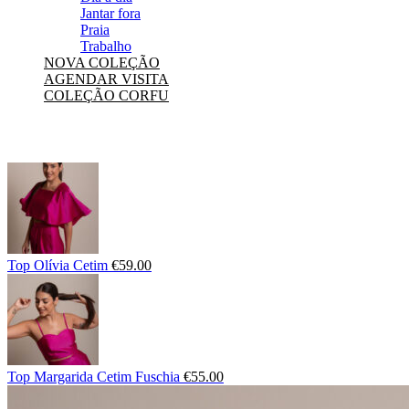
Jantar fora
Praia
Trabalho
NOVA COLEÇÃO
AGENDAR VISITA
COLEÇÃO CORFU
Top Olívia Cetim
€
59.00
Top Margarida Cetim Fuschia
€
55.00