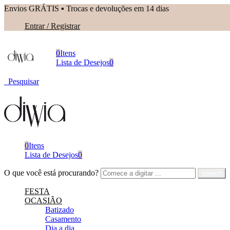
Envios GRÁTIS ▪︎ Trocas e devoluções em 14 dias
Entrar / Registrar
0
Itens
Lista de Desejos
0
Pesquisar
0
Itens
Lista de Desejos
0
O que você está procurando?
FESTA
OCASIÃO
Batizado
Casamento
Dia a dia