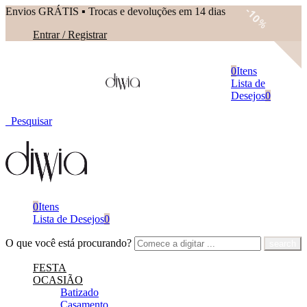
Envios GRÁTIS ▪︎ Trocas e devoluções em 14 dias
10
%
Entrar / Registrar
0
Itens
Lista de
Desejos
0
Pesquisar
0
Itens
Lista de Desejos
0
O que você está procurando?
FESTA
OCASIÃO
Batizado
Casamento