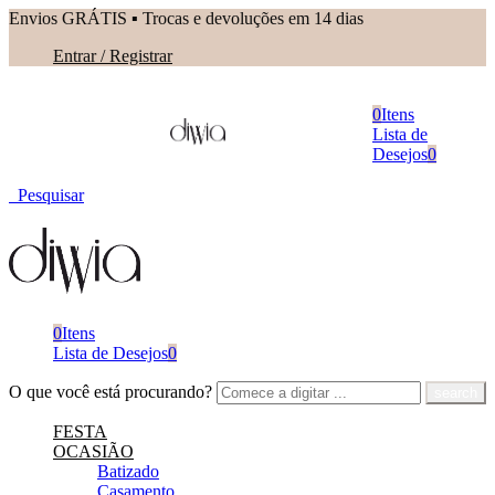
Envios GRÁTIS ▪︎ Trocas e devoluções em 14 dias
Entrar / Registrar
0
Itens
Lista de
Desejos
0
Pesquisar
0
Itens
Lista de Desejos
0
O que você está procurando?
FESTA
OCASIÃO
Batizado
Casamento