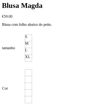
Blusa Magda
€
59.00
Blusa com folho abaixo do peito.
S
M
tamanho
L
XL
Cor