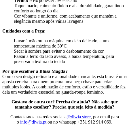
Tecido:
95% poliester 5% elastano
Toque macio, caimento fluido e alta durabilidade, garantindo
conforto ao longo do dia
Cor vibrante e uniforme, com acabamento que mantém a
elegância mesmo após várias lavagens
Cuidados com a Peça:
Lavar à mão ou na máquina em ciclo delicado, a uma
temperatura máxima de 30°C
Secar à sombra para evitar o desbotamento da cor
Passar a ferro do lado avesso, a baixa temperatura, para
preservar a textura do tecido
Por que escolher a Blusa Magda?
Com o seu design refinado e a tonalidade marcante, esta blusa é uma
aposta certeira para quem procura uma peça chave para criar
múltiplos looks. A combinação de conforto, estilo e versatilidade faz
dela um verdadeiro essencial no guarda-roupa feminino.
Gostava de outra cor? Precisa de ajuda? Não sabe que
tamanho escolher? Precisa que seja feito à medida?
Contacte-nos nas redes sociais
@diwia.store
, por email para
o
info@diwia.pt
ou no whatsapp +351 912 914 069.