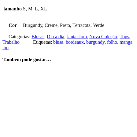
tamanho
S, M, L, XL
Cor
Burgundy, Creme, Preto, Terracota, Verde
Categorias:
Blusas
,
Dia a dia
,
Jantar fora
,
Nova Coleção
,
Tops
,
Trabalho
Etiquetas:
blusa
,
bordeaux
,
burgundy
,
folho
,
manga
,
top
Também pode gostar…