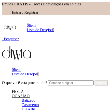
Envios GRÁTIS ▪︎ Trocas e devoluções em 14 dias
Entrar / Registrar
0
Itens
Lista de Desejos
0
Pesquisar
0
Itens
Lista de Desejos
0
O que você está procurando?
FESTA
OCASIÃO
Batizado
Casamento
Dia a dia