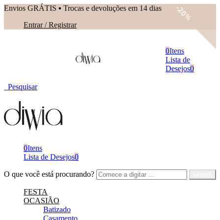
Envios GRÁTIS ▪︎ Trocas e devoluções em 14 dias
20
%
Entrar / Registrar
0
Itens
Lista de
Desejos
0
Pesquisar
0
Itens
Lista de Desejos
0
O que você está procurando?
FESTA
OCASIÃO
Batizado
Casamento