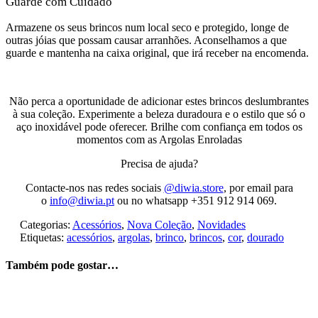
Guarde com Cuidado
Armazene os seus brincos num local seco e protegido, longe de
outras jóias que possam causar arranhões. Aconselhamos a que
guarde e mantenha na caixa original, que irá receber na encomenda.
Não perca a oportunidade de adicionar estes brincos deslumbrantes
à sua coleção. Experimente a beleza duradoura e o estilo que só o
aço inoxidável pode oferecer. Brilhe com confiança em todos os
momentos com as Argolas Enroladas
Precisa de ajuda?
Contacte-nos nas redes sociais
@diwia.store
, por email para
o
info@diwia.pt
ou no whatsapp +351 912 914 069.
Categorias:
Acessórios
,
Nova Coleção
,
Novidades
Etiquetas:
acessórios
,
argolas
,
brinco
,
brincos
,
cor
,
dourado
Também pode gostar…