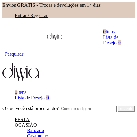
Envios GRÁTIS ▪︎ Trocas e devoluções em 14 dias
Entrar / Registrar
0
Itens
Lista de
Desejos
0
Pesquisar
0
Itens
Lista de Desejos
0
O que você está procurando?
FESTA
OCASIÃO
Batizado
Casamento