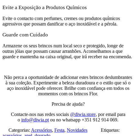
Evite a Exposição a Produtos Químicos
Evite o contacto com perfumes, cremes ou produtos químicos
agressivos que possam danificar o aço inoxidável e a pérola.
Guarde com Cuidado
Armazene os seus brincos num local seco e protegido, longe de
outras jóias que possam causar arranhões. Aconselhamos a que
guarde e mantenha na caixa original, que irá receber na encomenda.
Não perca a oportunidade de adicionar estes brincos deslumbrantes
à sua coleção. Experimente a beleza duradoura e o estilo que só o
aço inoxidável pode oferecer. Brilhe com confiança em todos os
momentos com os brincos Flor.
Precisa de ajuda?
Contacte-nos nas redes sociais
@diwia.store
, por email para
o
info@diwia.pt
ou no whatsapp +351 912 914 069.
Categorias:
Acessórios
,
Festa
,
Novidades
Etiquetas:
acessórios
,
anel
,
dourado