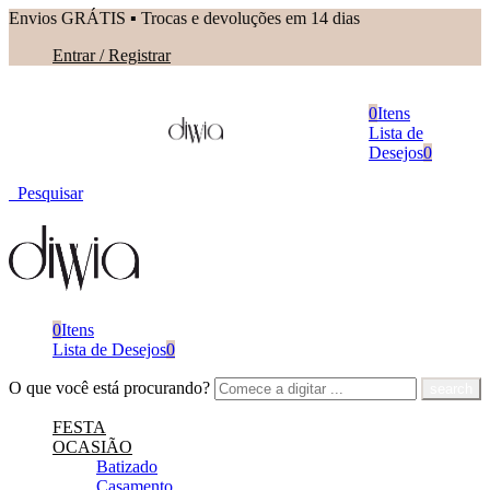
Envios GRÁTIS ▪︎ Trocas e devoluções em 14 dias
Entrar / Registrar
0
Itens
Lista de
Desejos
0
Pesquisar
0
Itens
Lista de Desejos
0
O que você está procurando?
FESTA
OCASIÃO
Batizado
Casamento