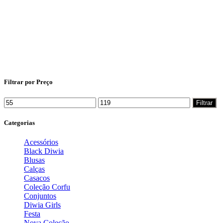
Filtrar por Preço
Filtrar
Categorias
Acessórios
Black Diwia
Blusas
Calças
Casacos
Coleção Corfu
Conjuntos
Diwia Girls
Festa
Nova Coleção