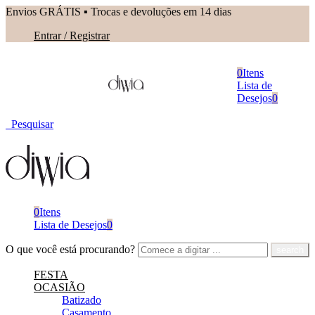
Envios GRÁTIS ▪︎ Trocas e devoluções em 14 dias
Entrar / Registrar
0
Itens
Lista de
Desejos
0
Pesquisar
0
Itens
Lista de Desejos
0
O que você está procurando?
FESTA
OCASIÃO
Batizado
Casamento