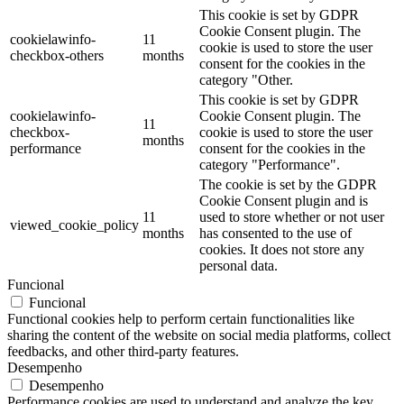
This cookie is set by GDPR
Cookie Consent plugin. The
cookielawinfo-
11
cookie is used to store the user
checkbox-others
months
consent for the cookies in the
category "Other.
This cookie is set by GDPR
cookielawinfo-
Cookie Consent plugin. The
11
checkbox-
cookie is used to store the user
months
performance
consent for the cookies in the
category "Performance".
The cookie is set by the GDPR
Cookie Consent plugin and is
11
used to store whether or not user
viewed_cookie_policy
months
has consented to the use of
cookies. It does not store any
personal data.
Funcional
Funcional
Functional cookies help to perform certain functionalities like
sharing the content of the website on social media platforms, collect
feedbacks, and other third-party features.
Desempenho
Desempenho
Performance cookies are used to understand and analyze the key