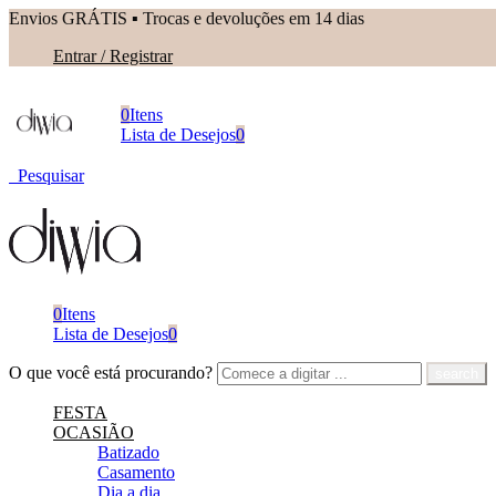
Envios GRÁTIS ▪︎ Trocas e devoluções em 14 dias
Entrar / Registrar
0
Itens
Lista de Desejos
0
Pesquisar
0
Itens
Lista de Desejos
0
O que você está procurando?
FESTA
OCASIÃO
Batizado
Casamento
Dia a dia