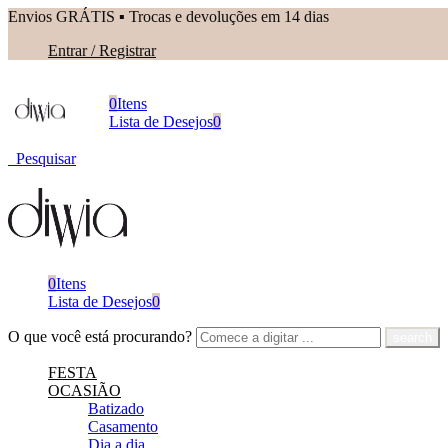
Envios GRÁTIS ▪︎ Trocas e devoluções em 14 dias
Entrar / Registrar
0
Itens
Lista de Desejos
0
Pesquisar
0
Itens
Lista de Desejos
0
O que você está procurando?
FESTA
OCASIÃO
Batizado
Casamento
Dia a dia