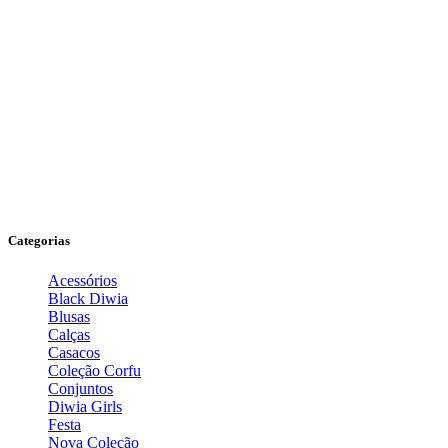
Categorias
Acessórios
Black Diwia
Blusas
Calças
Casacos
Coleção Corfu
Conjuntos
Diwia Girls
Festa
Nova Coleção