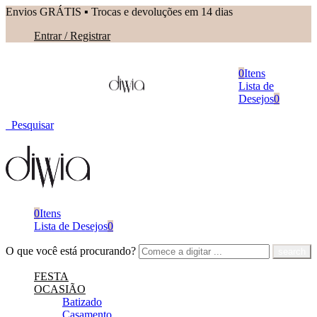
Envios GRÁTIS ▪︎ Trocas e devoluções em 14 dias
Entrar / Registrar
0
Itens
Lista de
Desejos
0
Pesquisar
0
Itens
Lista de Desejos
0
O que você está procurando?
FESTA
OCASIÃO
Batizado
Casamento