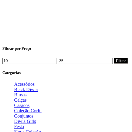
Filtrar por Preço
Filtrar
Categorias
Acessórios
Black Diwia
Blusas
Calças
Casacos
Coleção Corfu
Conjuntos
Diwia Girls
Festa
Nova Coleção