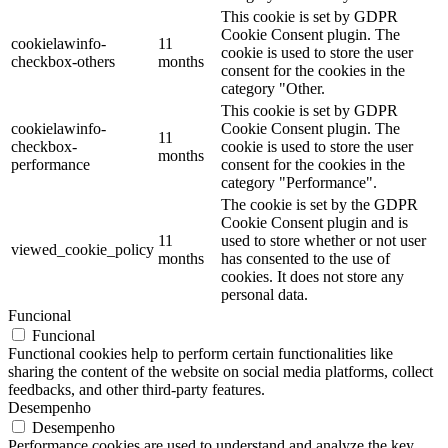
This cookie is set by GDPR
Cookie Consent plugin. The
cookielawinfo-
11
cookie is used to store the user
checkbox-others
months
consent for the cookies in the
category "Other.
This cookie is set by GDPR
cookielawinfo-
Cookie Consent plugin. The
11
checkbox-
cookie is used to store the user
months
performance
consent for the cookies in the
category "Performance".
The cookie is set by the GDPR
Cookie Consent plugin and is
11
used to store whether or not user
viewed_cookie_policy
months
has consented to the use of
cookies. It does not store any
personal data.
Funcional
Funcional
Functional cookies help to perform certain functionalities like
sharing the content of the website on social media platforms, collect
feedbacks, and other third-party features.
Desempenho
Desempenho
Performance cookies are used to understand and analyze the key