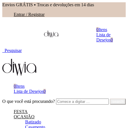
Envios GRÁTIS ▪︎ Trocas e devoluções em 14 dias
Entrar / Registrar
0
Itens
Lista de
Desejos
0
Pesquisar
0
Itens
Lista de Desejos
0
O que você está procurando?
FESTA
OCASIÃO
Batizado
Casamento