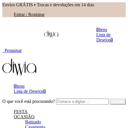
Envios GRÁTIS ▪︎ Trocas e devoluções em 14 dias
Entrar / Registrar
0
Itens
Lista de
Desejos
0
Pesquisar
0
Itens
Lista de Desejos
0
O que você está procurando?
FESTA
OCASIÃO
Batizado
Casamento