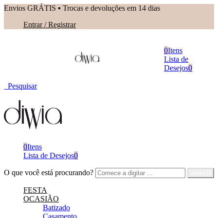
Envios GRÁTIS ▪︎ Trocas e devoluções em 14 dias
Entrar / Registrar
0
Itens
Lista de
Desejos
0
Pesquisar
0
Itens
Lista de Desejos
0
O que você está procurando?
FESTA
OCASIÃO
Batizado
Casamento