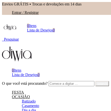
Envios GRÁTIS ▪︎ Trocas e devoluções em 14 dias
Entrar / Registrar
0
Itens
Lista de Desejos
0
Pesquisar
0
Itens
Lista de Desejos
0
O que você está procurando?
FESTA
OCASIÃO
Batizado
Casamento
Dia a dia