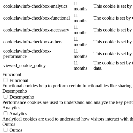
11
cookielawinfo-checkbox-analytics
This cookie is set b
months
11
cookielawinfo-checkbox-functional
The cookie is set by
months
11
cookielawinfo-checkbox-necessary
This cookie is set b
months
11
cookielawinfo-checkbox-others
This cookie is set b
months
cookielawinfo-checkbox-
11
This cookie is set b
performance
months
11
The cookie is set by
viewed_cookie_policy
months
data.
Funcional
Funcional
Functional cookies help to perform certain functionalities like sharing 
Desempenho
Desempenho
Performance cookies are used to understand and analyze the key perfor
Analytics
Analytics
Analytical cookies are used to understand how visitors interact with th
Outros
Outros