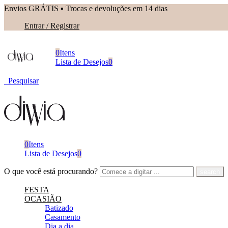
Envios GRÁTIS ▪︎ Trocas e devoluções em 14 dias
Entrar / Registrar
0
Itens
Lista de Desejos
0
Pesquisar
0
Itens
Lista de Desejos
0
O que você está procurando?
FESTA
OCASIÃO
Batizado
Casamento
Dia a dia