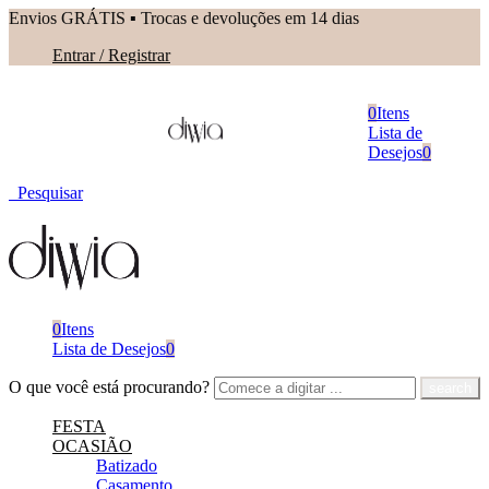
Envios GRÁTIS ▪︎ Trocas e devoluções em 14 dias
Entrar / Registrar
0
Itens
Lista de
Desejos
0
Pesquisar
0
Itens
Lista de Desejos
0
O que você está procurando?
FESTA
OCASIÃO
Batizado
Casamento