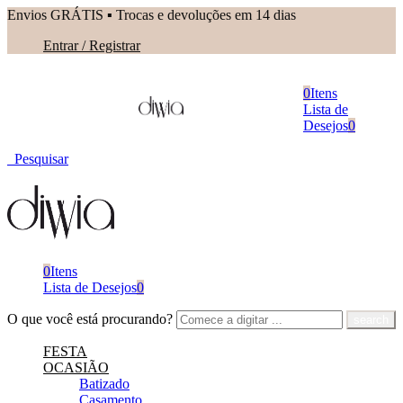
Envios GRÁTIS ▪︎ Trocas e devoluções em 14 dias
Entrar / Registrar
0
Itens
Lista de
Desejos
0
Pesquisar
0
Itens
Lista de Desejos
0
O que você está procurando?
FESTA
OCASIÃO
Batizado
Casamento