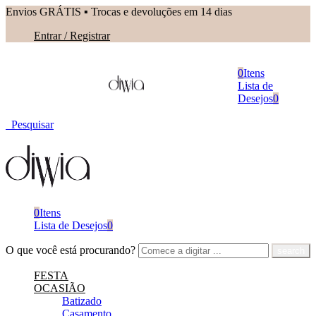
Envios GRÁTIS ▪︎ Trocas e devoluções em 14 dias
Entrar / Registrar
0
Itens
Lista de
Desejos
0
Pesquisar
0
Itens
Lista de Desejos
0
O que você está procurando?
FESTA
OCASIÃO
Batizado
Casamento